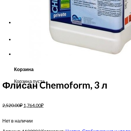
Корзина пуста.
Корзина
Корзина пуста.
Флисан Chemoform, 3 л
2,520.00
₽
1,764.00
₽
Нет в наличии