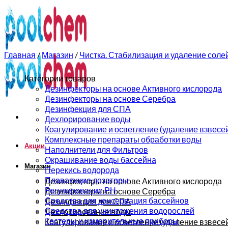
0
0
Главная
/
Магазин
/
Чистка. Стабилизация и удаление соле
Категории товаров
Дезинфекторы на основе Активного кислорода
Дезинфекторы на основе Серебра
Дезинфекция для СПА
Дехлорирование воды
Коагулирование и осветление (удаление взвесе
Комплексные препараты обработки воды
Акции
Наполнители для Фильтров
Окрашивание воды бассейна
Магазин
Перекись водорода
Плавающие дозаторы
Дезинфекторы на основе Активного кислорода
Регулирование РН
Дезинфекторы на основе Серебра
Средства для консервация бассейнов
Дезинфекция для СПА
Средства для уничтожения водорослей
Дехлорирование воды
Тестеры и измерительные приборы
Коагулирование и осветление (удаление взвесе