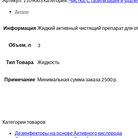
Артикул:
1109003
Категория:
Чистка. Стабилизация и удале
Детали
Информация
Жидкий активный чистящий препарат для об
Объем, л
3
Тип Товара
Жидкость
Примечание
Минимальная сумма заказа 2500 р.
Категории товаров
Дезинфекторы на основе Активного кислорода