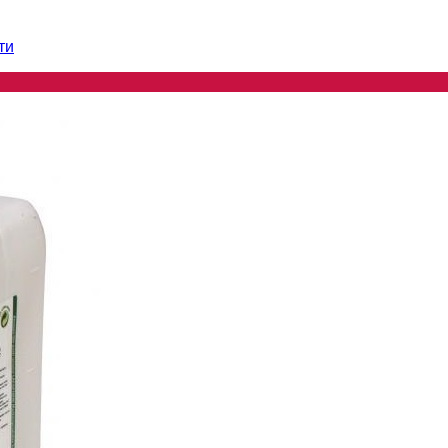
ти
ти