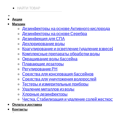
Акции
Магазин
Дезинфекторы на основе Активного кислорода
Дезинфекторы на основе Серебра
Дезинфекция для СПА
Дехлорирование воды
Коагулирование и осветление (удаление взвесе
Комплексные препараты обработки воды
Окрашивание воды бассейна
Плавающие дозаторы
Регулирование РН
Средства для консервация бассейнов
Средства для уничтожения водорослей
Тестеры и измерительные приборы
Удаление металлов из воды
Хлорные дезинфекторы
Чистка. Стабилизация и удаление солей жесткос
Оплата и доставка
Контакты