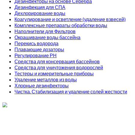
Дезинфекторы на основе Серебра
Дезинфекция для СПА
Дехлорирование воды
Коагулирование и осветление (удаление взвесей)
Комплексные препараты обработки воды
Наполнители для Фильтров
Окрашивание воды бассейна
Перекись водорода
Плавающие дозаторы
Регулирование РН
Средства для консервация бассейнов
Средства для уничтожения водорослей
Тестеры и измерительные приборы
Удаление металлов из воды
Хлорные дезинфекторы
Чистка. Стабилизация и удаление солей жесткости
ИП Соколов О. Ю., ОГРНИП 326774600093730
т.
+7 (495) 221-19-20
© 2026 ИП Соколов - химия для бассейнов по доступным ценам.