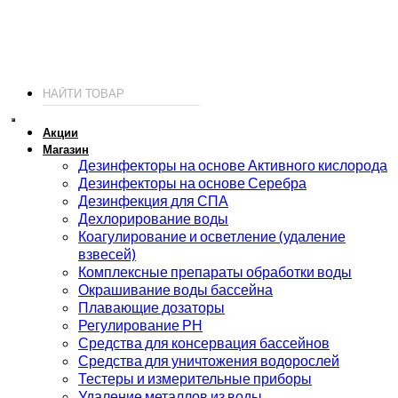
ИП Соколов О. Ю., ОГРНИП 326774600093730
т.
+7 (495) 221-19-20
© 2026 ИП Соколов - химия для бассейнов по доступным ценам.
Акции
Магазин
Дезинфекторы на основе Активного кислорода
Дезинфекторы на основе Серебра
Дезинфекция для СПА
Дехлорирование воды
Коагулирование и осветление (удаление
взвесей)
Комплексные препараты обработки воды
Окрашивание воды бассейна
Плавающие дозаторы
Регулирование РН
Средства для консервация бассейнов
Средства для уничтожения водорослей
Тестеры и измерительные приборы
Удаление металлов из воды