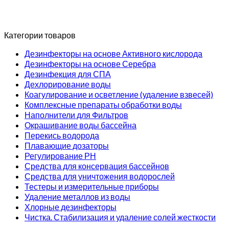
Категории товаров
Дезинфекторы на основе Активного кислорода
Дезинфекторы на основе Серебра
Дезинфекция для СПА
Дехлорирование воды
Коагулирование и осветление (удаление взвесей)
Комплексные препараты обработки воды
Наполнители для Фильтров
Окрашивание воды бассейна
Перекись водорода
Плавающие дозаторы
Регулирование РН
Средства для консервация бассейнов
Средства для уничтожения водорослей
Тестеры и измерительные приборы
Удаление металлов из воды
Хлорные дезинфекторы
Чистка. Стабилизация и удаление солей жесткости