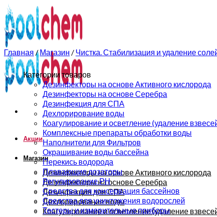
0
0
Главная
/
Магазин
/
Чистка. Стабилизация и удаление соле
Категории товаров
Дезинфекторы на основе Активного кислорода
Дезинфекторы на основе Серебра
Дезинфекция для СПА
Дехлорирование воды
Коагулирование и осветление (удаление взвесе
Комплексные препараты обработки воды
Акции
Наполнители для Фильтров
Окрашивание воды бассейна
Магазин
Перекись водорода
Плавающие дозаторы
Дезинфекторы на основе Активного кислорода
Регулирование РН
Дезинфекторы на основе Серебра
Средства для консервация бассейнов
Дезинфекция для СПА
Средства для уничтожения водорослей
Дехлорирование воды
Тестеры и измерительные приборы
Коагулирование и осветление (удаление взвесе