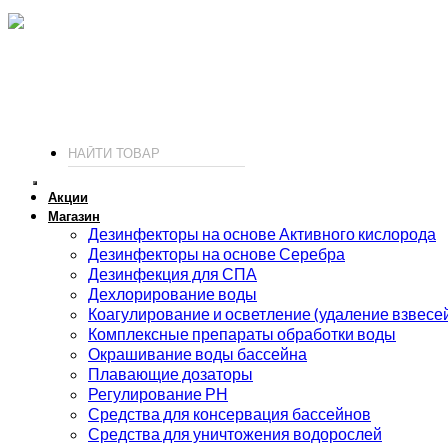
ИП Соколов О. Ю., ОГРНИП 326774600093730
т.
+7 (495) 221-19-20
© 2026 ИП Соколов - химия для бассейнов по доступным ценам.
Акции
Магазин
Дезинфекторы на основе Активного кислорода
Дезинфекторы на основе Серебра
Дезинфекция для СПА
Дехлорирование воды
Коагулирование и осветление (удаление взвесе
Комплексные препараты обработки воды
Окрашивание воды бассейна
Плавающие дозаторы
Регулирование РН
Средства для консервация бассейнов
Средства для уничтожения водорослей