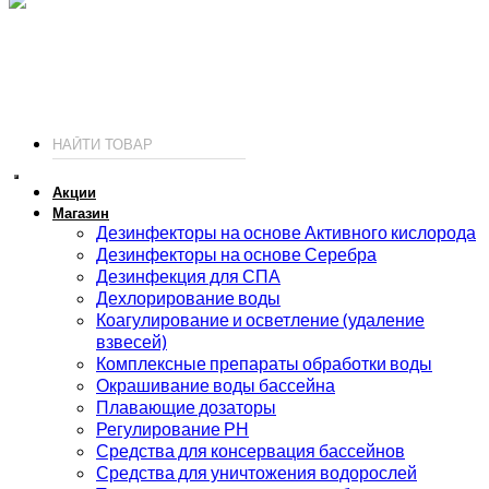
ИП Соколов О. Ю., ОГРНИП 326774600093730
т.
+7 (495) 221-19-20
© 2026 ИП Соколов - химия для бассейнов по доступным ценам.
Акции
Магазин
Дезинфекторы на основе Активного кислорода
Дезинфекторы на основе Серебра
Дезинфекция для СПА
Дехлорирование воды
Коагулирование и осветление (удаление
взвесей)
Комплексные препараты обработки воды
Окрашивание воды бассейна
Плавающие дозаторы
Регулирование РН
Средства для консервация бассейнов
Средства для уничтожения водорослей