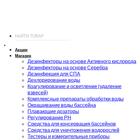
ИП Соколов О. Ю., ОГРНИП 326774600093730
т.
+7 (495) 221-19-20
© 2026 ИП Соколов - химия для бассейнов по доступным ценам.
Акции
Магазин
Дезинфекторы на основе Активного кислорода
Дезинфекторы на основе Серебра
Дезинфекция для СПА
Дехлорирование воды
Коагулирование и осветление (удаление
взвесей)
Комплексные препараты обработки воды
Окрашивание воды бассейна
Плавающие дозаторы
Регулирование РН
Средства для консервация бассейнов
Средства для уничтожения водорослей
Тестеры и измерительные приборы