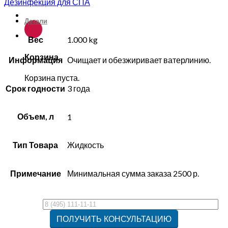
Дезинфекция для СПА
Детали
Вес
1.000 kg
Корзина
Информация
Очищает и обезжиривает ватерлинию.
Корзина пуста.
Срок годности
3 года
Объем, л
1
Тип Товара
Жидкость
Примечание
Минимальная сумма заказа 2500 р.