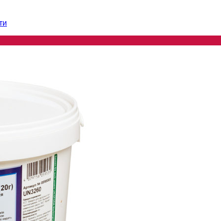
ти
ти