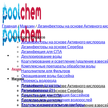
0
0
Главная
/
Магазин
/
Дезинфекторы на основе Активного ки
Категории товаров
Дезинфекторы на основе Активного кислорода
Дезинфекторы на основе Серебра
Дезинфекция для СПА
Дехлорирование воды
Коагулирование и осветление (удаление взвесе
Комплексные препараты обработки воды
Акции
Наполнители для Фильтров
Окрашивание воды бассейна
Магазин
Перекись водорода
Плавающие дозаторы
Дезинфекторы на основе Активного кислорода
Регулирование РН
Дезинфекторы на основе Серебра
Средства для консервация бассейнов
Дезинфекция для СПА
Средства для уничтожения водорослей
Дехлорирование воды
Тестеры и измерительные приборы
Коагулирование и осветление (удаление взвесе