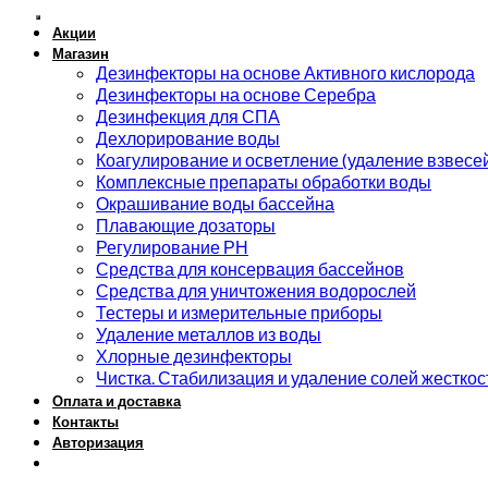
Акции
Магазин
Дезинфекторы на основе Активного кислорода
Дезинфекторы на основе Серебра
Дезинфекция для СПА
Дехлорирование воды
Коагулирование и осветление (удаление взвесе
Комплексные препараты обработки воды
Окрашивание воды бассейна
Плавающие дозаторы
Регулирование РН
Средства для консервация бассейнов
Средства для уничтожения водорослей
Тестеры и измерительные приборы
Удаление металлов из воды
Хлорные дезинфекторы
Чистка. Стабилизация и удаление солей жесткос
Оплата и доставка
Контакты
Авторизация