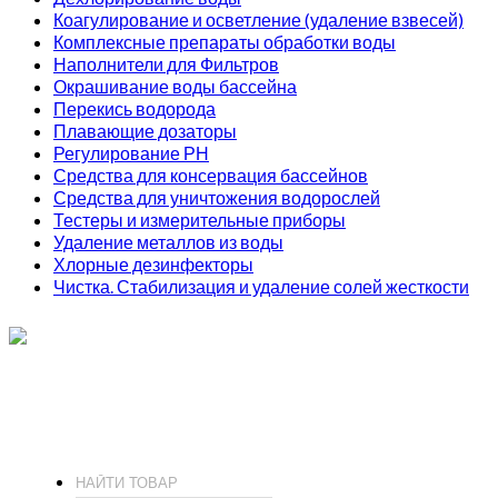
Коагулирование и осветление (удаление взвесей)
Комплексные препараты обработки воды
Наполнители для Фильтров
Окрашивание воды бассейна
Перекись водорода
Плавающие дозаторы
Регулирование РН
Средства для консервация бассейнов
Средства для уничтожения водорослей
Тестеры и измерительные приборы
Удаление металлов из воды
Хлорные дезинфекторы
Чистка. Стабилизация и удаление солей жесткости
ИП Соколов О. Ю., ОГРНИП 326774600093730
т.
+7 (495) 221-19-20
© 2026 ИП Соколов - химия для бассейнов по доступным ценам.