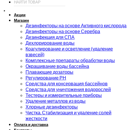
Акции
Магазин
Дезинфекторы на основе Активного кислорода
Дезинфекторы на основе Серебра
Дезинфекция для СПА
Дехлорирование воды
Коагулирование и осветление (удаление
взвесей)
Комплексные препараты обработки воды
Окрашивание воды бассейна
Плавающие дозаторы
Регулирование РН
Средства для консервация бассейнов
Средства для уничтожения водорослей
Тестеры и измерительные приборы
Удаление металлов из воды
Хлорные дезинфекторы
Чистка. Стабилизация и удаление солей
жесткости
Оплата и доставка
Контакты