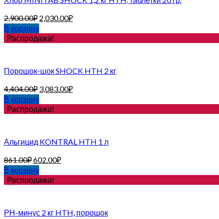
2,900.00
₽
2,030.00
₽
В корзину
Распродажа!
Порошок-шок SHOCK HTH 2 кг
4,404.00
₽
3,083.00
₽
В корзину
Распродажа!
Альгицид KONTRAL HTH 1 л
861.00
₽
602.00
₽
В корзину
Распродажа!
РН-минус 2 кг HTH, порошок