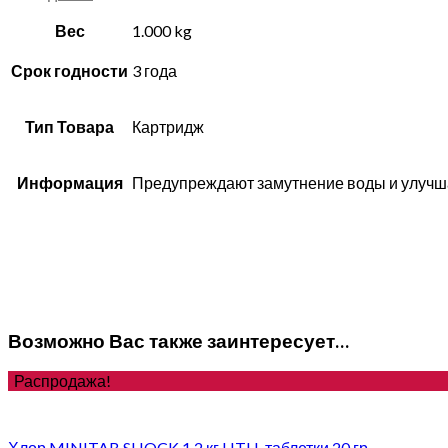
Вес
1.000 kg
Срок годности
3 года
Тип Товара
Картридж
Информация
Предупреждают замутнение воды и улучш
Возможно Вас также заинтересует…
Распродажа!
Хлор MINITAB SHOCK 1,2 кг HTH, таблетки 20 гр.