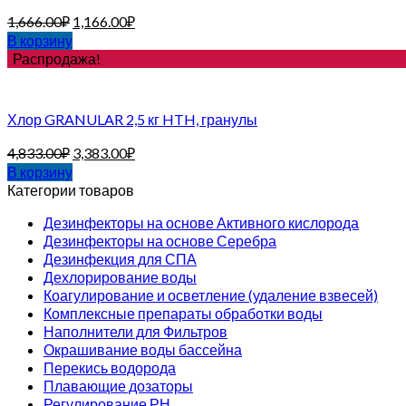
1,666.00
₽
1,166.00
₽
В корзину
Распродажа!
Хлор GRANULAR 2,5 кг HTH, гранулы
4,833.00
₽
3,383.00
₽
В корзину
Категории товаров
Дезинфекторы на основе Активного кислорода
Дезинфекторы на основе Серебра
Дезинфекция для СПА
Дехлорирование воды
Коагулирование и осветление (удаление взвесей)
Комплексные препараты обработки воды
Наполнители для Фильтров
Окрашивание воды бассейна
Перекись водорода
Плавающие дозаторы
Регулирование РН