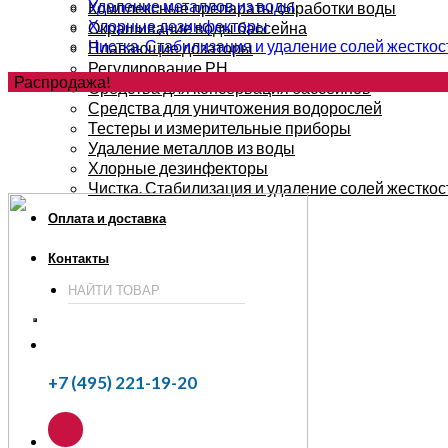
Удаление металлов из воды
Комплексные препараты обработки воды
Хлорные дезинфекторы
Окрашивание воды бассейна
Чистка. Стабилизация и удаление солей жесткос
Плавающие дозаторы
Регулирование РН
Распродажа!
Средства для консервация бассейнов
Средства для уничтожения водорослей
Тестеры и измерительные приборы
Удаление металлов из воды
Хлорные дезинфекторы
Чистка. Стабилизация и удаление солей жесткос
Оплата и доставка
Контакты
+7 (495) 221-19-20