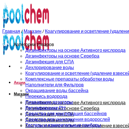
0
0
Главная
/
Магазин
/
Коагулирование и осветление (удалени
Категории товаров
Дезинфекторы на основе Активного кислорода
Дезинфекторы на основе Серебра
Дезинфекция для СПА
Дехлорирование воды
Коагулирование и осветление (удаление взвесе
Комплексные препараты обработки воды
Акции
Наполнители для Фильтров
Окрашивание воды бассейна
Магазин
Перекись водорода
Плавающие дозаторы
Дезинфекторы на основе Активного кислорода
Регулирование РН
Дезинфекторы на основе Серебра
Средства для консервация бассейнов
Дезинфекция для СПА
Средства для уничтожения водорослей
Дехлорирование воды
Тестеры и измерительные приборы
Коагулирование и осветление (удаление взвесе