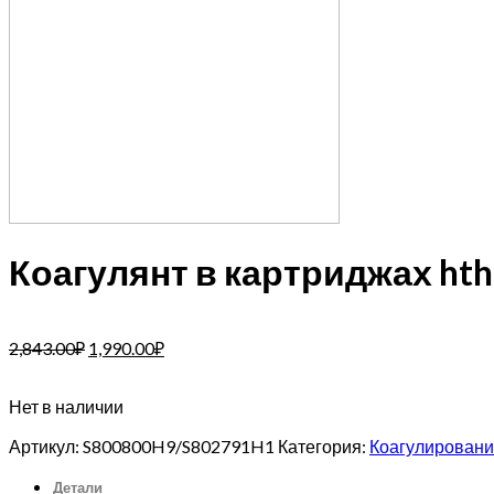
Коагулянт в картриджах hth
2,843.00
₽
1,990.00
₽
Нет в наличии
Артикул:
S800800H9/S802791H1
Категория:
Коагулирование
Детали