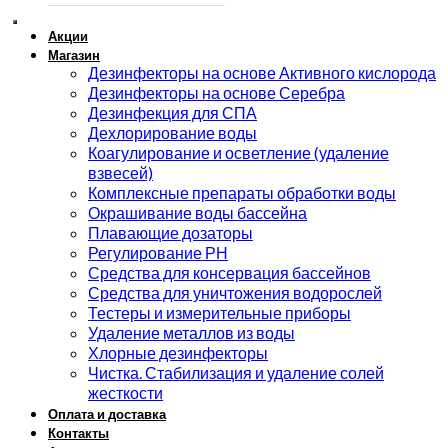
Акции
Магазин
Дезинфекторы на основе Активного кислорода
Дезинфекторы на основе Серебра
Дезинфекция для СПА
Дехлорирование воды
Коагулирование и осветление (удаление
взвесей)
Комплексные препараты обработки воды
Окрашивание воды бассейна
Плавающие дозаторы
Регулирование РН
Средства для консервация бассейнов
Средства для уничтожения водорослей
Тестеры и измерительные приборы
Удаление металлов из воды
Хлорные дезинфекторы
Чистка. Стабилизация и удаление солей
жесткости
Оплата и доставка
Контакты