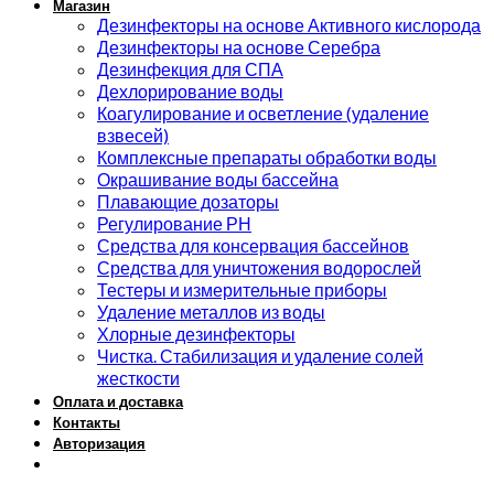
Магазин
Дезинфекторы на основе Активного кислорода
Дезинфекторы на основе Серебра
Дезинфекция для СПА
Дехлорирование воды
Коагулирование и осветление (удаление
взвесей)
Комплексные препараты обработки воды
Окрашивание воды бассейна
Плавающие дозаторы
Регулирование РН
Средства для консервация бассейнов
Средства для уничтожения водорослей
Тестеры и измерительные приборы
Удаление металлов из воды
Хлорные дезинфекторы
Чистка. Стабилизация и удаление солей
жесткости
Оплата и доставка
Контакты
Авторизация