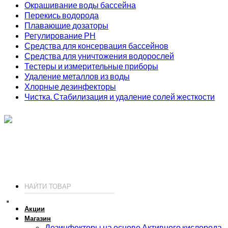
Окрашивание воды бассейна
Перекись водорода
Плавающие дозаторы
Регулирование РН
Средства для консервация бассейнов
Средства для уничтожения водорослей
Тестеры и измерительные приборы
Удаление металлов из воды
Хлорные дезинфекторы
Чистка. Стабилизация и удаление солей жесткости
ИП Соколов О. Ю., ОГРНИП 326774600093730
т.
+7 (495) 221-19-20
© 2026 ИП Соколов - химия для бассейнов по доступным ценам.
Акции
Магазин
Дезинфекторы на основе Активного кислорода