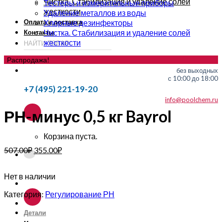
Чистка. Стабилизация и удаление солей
Тестеры и измерительные приборы
жесткости
Удаление металлов из воды
Оплата и доставка
Хлорные дезинфекторы
Чистка. Стабилизация и удаление солей
Контакты
жесткости
Распродажа!
без выходных
с 10:00 до 18:00
+7 (495) 221-19-20
info@poolchem.ru
РН-минус 0,5 кг Bayrol
Корзина пуста.
507.00
₽
355.00
₽
Нет в наличии
Категория:
Регулирование РН
Детали