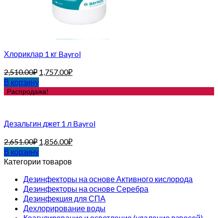
Хлориклар 1 кг Bayrol
2,510.00
₽
1,757.00
₽
В корзину
Распродажа!
Дезальгин джет 1 л Bayrol
2,651.00
₽
1,856.00
₽
В корзину
Категории товаров
Дезинфекторы на основе Активного кислорода
Дезинфекторы на основе Серебра
Дезинфекция для СПА
Дехлорирование воды
Коагулирование и осветление (удаление взвесей)