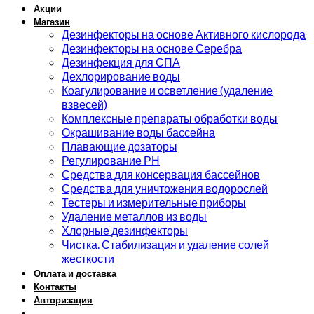
Акции
Магазин
Дезинфекторы на основе Активного кислорода
Дезинфекторы на основе Серебра
Дезинфекция для СПА
Дехлорирование воды
Коагулирование и осветление (удаление
взвесей)
Комплексные препараты обработки воды
Окрашивание воды бассейна
Плавающие дозаторы
Регулирование РН
Средства для консервация бассейнов
Средства для уничтожения водорослей
Тестеры и измерительные приборы
Удаление металлов из воды
Хлорные дезинфекторы
Чистка. Стабилизация и удаление солей
жесткости
Оплата и доставка
Контакты
Авторизация