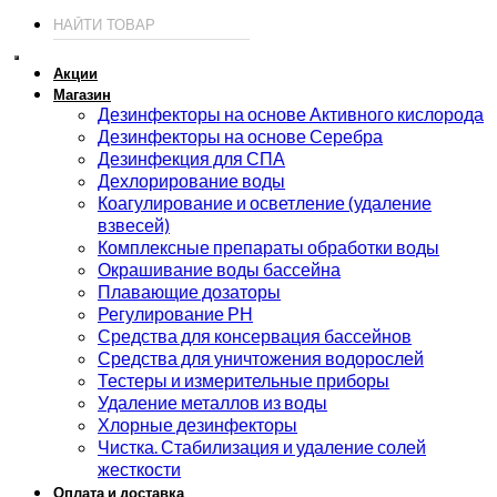
Акции
Магазин
Дезинфекторы на основе Активного кислорода
Дезинфекторы на основе Серебра
Дезинфекция для СПА
Дехлорирование воды
Коагулирование и осветление (удаление
взвесей)
Комплексные препараты обработки воды
Окрашивание воды бассейна
Плавающие дозаторы
Регулирование РН
Средства для консервация бассейнов
Средства для уничтожения водорослей
Тестеры и измерительные приборы
Удаление металлов из воды
Хлорные дезинфекторы
Чистка. Стабилизация и удаление солей
жесткости
Оплата и доставка