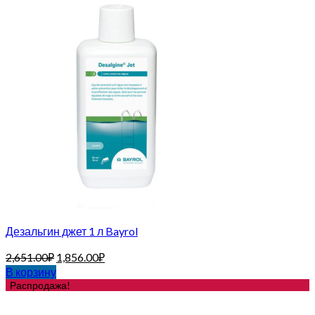
Дезальгин джет 1 л Bayrol
2,651.00
₽
1,856.00
₽
В корзину
Распродажа!