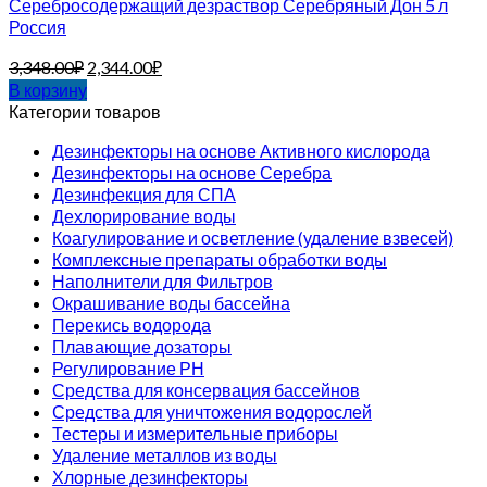
Серебросодержащий дезраствор Серебряный Дон 5 л
Россия
3,348.00
₽
2,344.00
₽
В корзину
Категории товаров
Дезинфекторы на основе Активного кислорода
Дезинфекторы на основе Серебра
Дезинфекция для СПА
Дехлорирование воды
Коагулирование и осветление (удаление взвесей)
Комплексные препараты обработки воды
Наполнители для Фильтров
Окрашивание воды бассейна
Перекись водорода
Плавающие дозаторы
Регулирование РН
Средства для консервация бассейнов
Средства для уничтожения водорослей
Тестеры и измерительные приборы
Удаление металлов из воды
Хлорные дезинфекторы