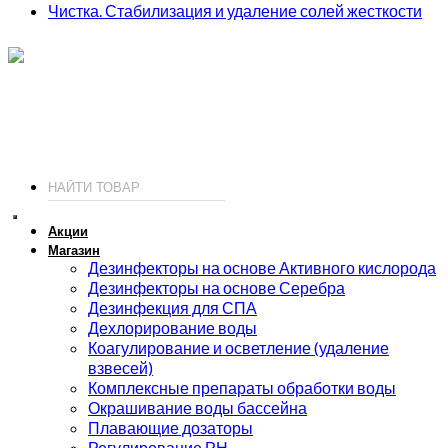
Чистка. Стабилизация и удаление солей жесткости
ИП Соколов О. Ю., ОГРНИП 326774600093730
т.
+7 (495) 221-19-20
© 2026 ИП Соколов - химия для бассейнов по доступным ценам.
Акции
Магазин
Дезинфекторы на основе Активного кислорода
Дезинфекторы на основе Серебра
Дезинфекция для СПА
Дехлорирование воды
Коагулирование и осветление (удаление
взвесей)
Комплексные препараты обработки воды
Окрашивание воды бассейна
Плавающие дозаторы
Регулирование РН