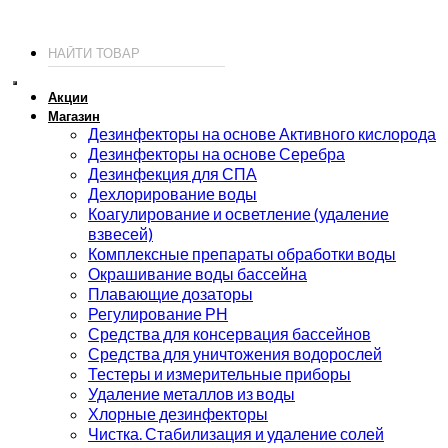
© 2026 ИП Соколов - химия для бассейнов по доступным ценам.
Акции
Магазин
Дезинфекторы на основе Активного кислорода
Дезинфекторы на основе Серебра
Дезинфекция для СПА
Дехлорирование воды
Коагулирование и осветление (удаление
взвесей)
Комплексные препараты обработки воды
Окрашивание воды бассейна
Плавающие дозаторы
Регулирование РН
Средства для консервация бассейнов
Средства для уничтожения водорослей
Тестеры и измерительные приборы
Удаление металлов из воды
Хлорные дезинфекторы
Чистка. Стабилизация и удаление солей