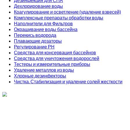
Дезинфекция для СПА
Дехлорирование воды
Коагулирование и осветление (удаление взвесей)
Комплексные препараты обработки воды
Наполнители для Фильтров
Окрашивание воды бассейна
Перекись водорода
Плавающие дозаторы
Регулирование РН
Средства для консервация бассейнов
Средства для уничтожения водорослей
Тестеры и измерительные приборы
Удаление металлов из воды
Хлорные дезинфекторы
Чистка. Стабилизация и удаление солей жесткости
ИП Соколов О. Ю., ОГРНИП 326774600093730
т.
+7 (495) 221-19-20
© 2026 ИП Соколов - химия для бассейнов по доступным ценам.