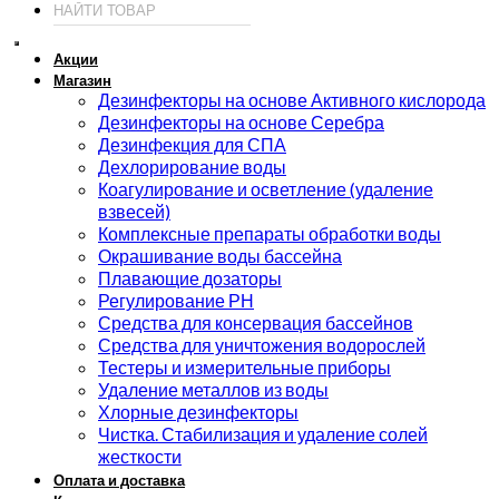
Акции
Магазин
Дезинфекторы на основе Активного кислорода
Дезинфекторы на основе Серебра
Дезинфекция для СПА
Дехлорирование воды
Коагулирование и осветление (удаление
взвесей)
Комплексные препараты обработки воды
Окрашивание воды бассейна
Плавающие дозаторы
Регулирование РН
Средства для консервация бассейнов
Средства для уничтожения водорослей
Тестеры и измерительные приборы
Удаление металлов из воды
Хлорные дезинфекторы
Чистка. Стабилизация и удаление солей
жесткости
Оплата и доставка