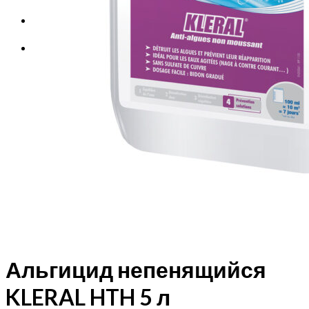
Корзина
Корзина пуста.
Альгицид непенящийся
KLERAL HTH 5 л