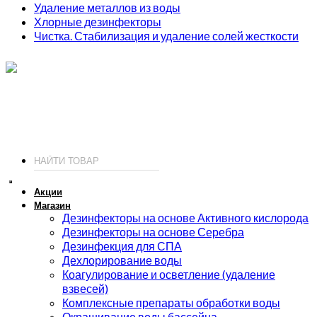
Удаление металлов из воды
Хлорные дезинфекторы
Чистка. Стабилизация и удаление солей жесткости
ИП Соколов О. Ю., ОГРНИП 326774600093730
т.
+7 (495) 221-19-20
© 2026 ИП Соколов - химия для бассейнов по доступным ценам.
Акции
Магазин
Дезинфекторы на основе Активного кислорода
Дезинфекторы на основе Серебра
Дезинфекция для СПА
Дехлорирование воды
Коагулирование и осветление (удаление
взвесей)
Комплексные препараты обработки воды
Окрашивание воды бассейна