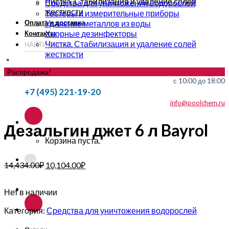
Чистка. Стабилизация и удаление солей
Средства для уничтожения водорослей
жесткости
Тестеры и измерительные приборы
Оплата и доставка
Удаление металлов из воды
Хлорные дезинфекторы
Контакты
Чистка. Стабилизация и удаление солей
жесткости
Распродажа!
без выходных
с 10:00 до 18:00
+7 (495) 221-19-20
info@poolchem.ru
Дезальгин джет 6 л Bayrol
Корзина пуста.
14,434.00
₽
10,104.00
₽
Нет в наличии
Категория:
Средства для уничтожения водорослей