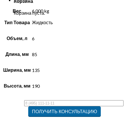
Детали
Корзина
Вес
6.000 kg
Корзина пуста.
Тип Товара
Жидкость
Объем, л
6
Длина, мм
85
Ширина, мм
135
Высота, мм
190