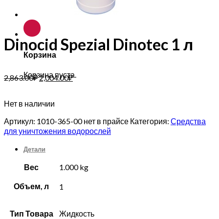
Dinocid Spezial Dinotec 1 л
Корзина
Корзина пуста.
2,863.00
₽
2,004.00
₽
Нет в наличии
Артикул:
1010-365-00 нет в прайсе
Категория:
Средства
для уничтожения водорослей
Детали
Вес
1.000 kg
Объем, л
1
Тип Товара
Жидкость