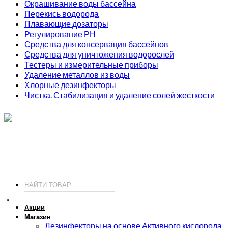
Окрашивание воды бассейна
Перекись водорода
Плавающие дозаторы
Регулирование РН
Средства для консервация бассейнов
Средства для уничтожения водорослей
Тестеры и измерительные приборы
Удаление металлов из воды
Хлорные дезинфекторы
Чистка. Стабилизация и удаление солей жесткости
ИП Соколов О. Ю., ОГРНИП 326774600093730
т.
+7 (495) 221-19-20
© 2026 ИП Соколов - химия для бассейнов по доступным ценам.
Акции
Магазин
Дезинфекторы на основе Активного кислорода