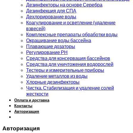
Дезинфекторы на основе Серебра
Дезинфекция для СПА
Дехлорирование воды
Коагулирование и осветление (удаление
взвесей)
Комплексные препараты обработки воды
Окрашивание воды бассейна
Плавающие дозаторы
Регулирование РН
Средства для консервация бассейнов
Средства для уничтожения водорослей
Тестеры и измерительные приборы
Удаление металлов из воды
Хлорные дезинфекторы
Чистка. Стабилизация и удаление солей
жесткости
Оплата и доставка
Контакты
Авторизация
Авторизация