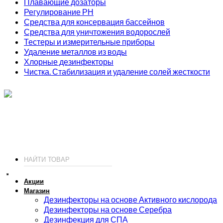
Плавающие дозаторы
Регулирование РН
Средства для консервация бассейнов
Средства для уничтожения водорослей
Тестеры и измерительные приборы
Удаление металлов из воды
Хлорные дезинфекторы
Чистка. Стабилизация и удаление солей жесткости
ИП Соколов О. Ю., ОГРНИП 326774600093730
т.
+7 (495) 221-19-20
© 2026 ИП Соколов - химия для бассейнов по доступным ценам.
Акции
Магазин
Дезинфекторы на основе Активного кислорода
Дезинфекторы на основе Серебра
Дезинфекция для СПА