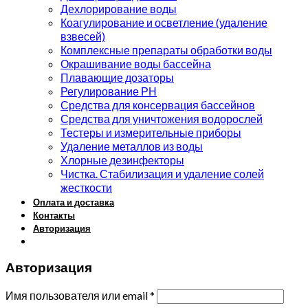
Дехлорирование воды
Коагулирование и осветление (удаление
взвесей)
Комплексные препараты обработки воды
Окрашивание воды бассейна
Плавающие дозаторы
Регулирование РН
Средства для консервация бассейнов
Средства для уничтожения водорослей
Тестеры и измерительные приборы
Удаление металлов из воды
Хлорные дезинфекторы
Чистка. Стабилизация и удаление солей
жесткости
Оплата и доставка
Контакты
Авторизация
Авторизация
Имя пользователя или email
*