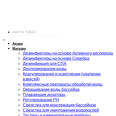
ИП Соколов О. Ю., ОГРНИП 326774600093730
т.
+7 (495) 221-19-20
© 2026 ИП Соколов - химия для бассейнов по доступным ценам.
Акции
Магазин
Дезинфекторы на основе Активного кислорода
Дезинфекторы на основе Серебра
Дезинфекция для СПА
Дехлорирование воды
Коагулирование и осветление (удаление
взвесей)
Комплексные препараты обработки воды
Окрашивание воды бассейна
Плавающие дозаторы
Регулирование РН
Средства для консервация бассейнов
Средства для уничтожения водорослей
Тестеры и измерительные приборы