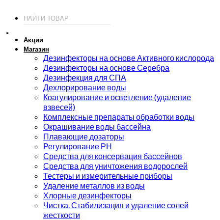
© 2026 ИП Соколов - химия для бассейнов по доступным ценам.
Акции
Магазин
Дезинфекторы на основе Активного кислорода
Дезинфекторы на основе Серебра
Дезинфекция для СПА
Дехлорирование воды
Коагулирование и осветление (удаление
взвесей)
Комплексные препараты обработки воды
Окрашивание воды бассейна
Плавающие дозаторы
Регулирование РН
Средства для консервация бассейнов
Средства для уничтожения водорослей
Тестеры и измерительные приборы
Удаление металлов из воды
Хлорные дезинфекторы
Чистка. Стабилизация и удаление солей
жесткости