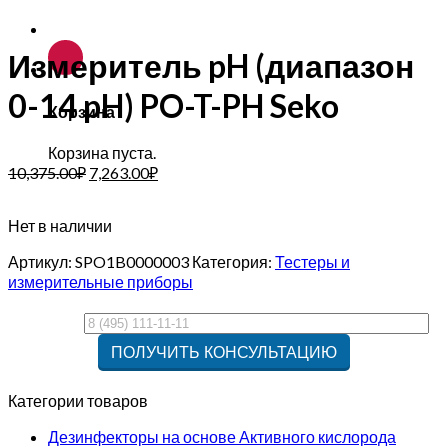
Измеритель pH (диапазон
0-14 pH) PO-T-PH Seko
Корзина
Корзина пуста.
10,375.00
₽
7,263.00
₽
Нет в наличии
Артикул:
SPO1B0000003
Категория:
Тестеры и
измерительные приборы
Категории товаров
Дезинфекторы на основе Активного кислорода