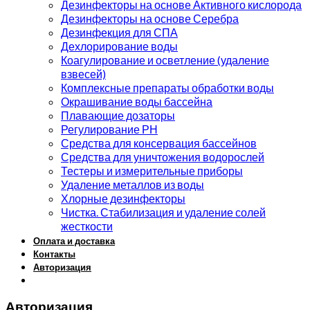
Дезинфекторы на основе Активного кислорода
Дезинфекторы на основе Серебра
Дезинфекция для СПА
Дехлорирование воды
Коагулирование и осветление (удаление
взвесей)
Комплексные препараты обработки воды
Окрашивание воды бассейна
Плавающие дозаторы
Регулирование РН
Средства для консервация бассейнов
Средства для уничтожения водорослей
Тестеры и измерительные приборы
Удаление металлов из воды
Хлорные дезинфекторы
Чистка. Стабилизация и удаление солей
жесткости
Оплата и доставка
Контакты
Авторизация
Авторизация