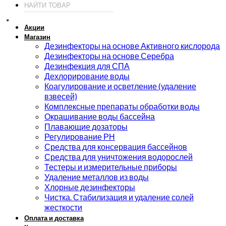
Акции
Магазин
Дезинфекторы на основе Активного кислорода
Дезинфекторы на основе Серебра
Дезинфекция для СПА
Дехлорирование воды
Коагулирование и осветление (удаление
взвесей)
Комплексные препараты обработки воды
Окрашивание воды бассейна
Плавающие дозаторы
Регулирование РН
Средства для консервация бассейнов
Средства для уничтожения водорослей
Тестеры и измерительные приборы
Удаление металлов из воды
Хлорные дезинфекторы
Чистка. Стабилизация и удаление солей
жесткости
Оплата и доставка