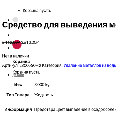
Корзина пуста.
Средство для выведения м
5,162.00
₽
3,613.00
₽
Нет в наличии
Корзина
Артикул:
L800550H2
Категория:
Удаление металлов из вод
Корзина пуста.
Детали
Вес
3.000 kg
Тип Товара
Жидкость
Информация
Предотвращает выпадение в осадок солей 