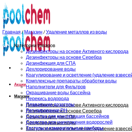
0
0
Главная
/
Магазин
/
Удаление металлов из воды
Категории товаров
Дезинфекторы на основе Активного кислорода
Дезинфекторы на основе Серебра
Дезинфекция для СПА
Дехлорирование воды
Коагулирование и осветление (удаление взвесе
Комплексные препараты обработки воды
Акции
Наполнители для Фильтров
Окрашивание воды бассейна
Магазин
Перекись водорода
Плавающие дозаторы
Дезинфекторы на основе Активного кислорода
Регулирование РН
Дезинфекторы на основе Серебра
Средства для консервация бассейнов
Дезинфекция для СПА
Средства для уничтожения водорослей
Дехлорирование воды
Тестеры и измерительные приборы
Коагулирование и осветление (удаление взвесе