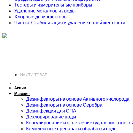
Тестеры и измерительные приборы
Удаление металлов из воды
Хлорные дезинфекторы
Чистка. Стабилизация и удаление солей жесткости
ИП Соколов О. Ю., ОГРНИП 326774600093730
т.
+7 (495) 221-19-20
© 2026 ИП Соколов - химия для бассейнов по доступным ценам.
Акции
Магазин
Дезинфекторы на основе Активного кислорода
Дезинфекторы на основе Серебра
Дезинфекция для СПА
Дехлорирование воды
Коагулирование и осветление (удаление взвесе
Комплексные препараты обработки воды