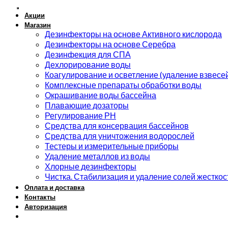
Акции
Магазин
Дезинфекторы на основе Активного кислорода
Дезинфекторы на основе Серебра
Дезинфекция для СПА
Дехлорирование воды
Коагулирование и осветление (удаление взвесе
Комплексные препараты обработки воды
Окрашивание воды бассейна
Плавающие дозаторы
Регулирование РН
Средства для консервация бассейнов
Средства для уничтожения водорослей
Тестеры и измерительные приборы
Удаление металлов из воды
Хлорные дезинфекторы
Чистка. Стабилизация и удаление солей жесткос
Оплата и доставка
Контакты
Авторизация