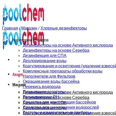
0
0
Главная
/
Магазин
/
Хлорные дезинфекторы
Категории товаров
Дезинфекторы на основе Активного кислорода
Дезинфекторы на основе Серебра
Дезинфекция для СПА
Дехлорирование воды
Коагулирование и осветление (удаление взвесе
Комплексные препараты обработки воды
Акции
Наполнители для Фильтров
Окрашивание воды бассейна
Магазин
Перекись водорода
Плавающие дозаторы
Дезинфекторы на основе Активного кислорода
Регулирование РН
Дезинфекторы на основе Серебра
Средства для консервация бассейнов
Дезинфекция для СПА
Средства для уничтожения водорослей
Дехлорирование воды
Тестеры и измерительные приборы
Коагулирование и осветление (удаление взвесе