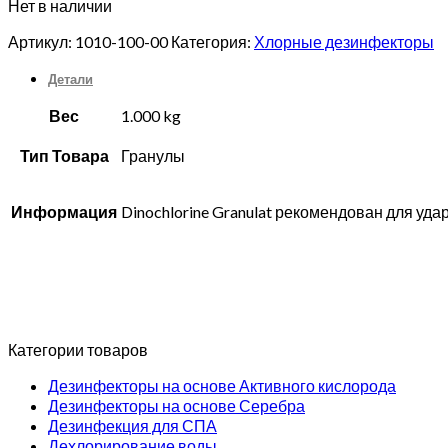
Нет в наличии
Артикул:
1010-100-00
Категория:
Хлорные дезинфекторы
Детали
Вес
1.000 kg
Тип Товара
Гранулы
Информация
Dinochlorine Granulat рекомендован для уда
Категории товаров
Дезинфекторы на основе Активного кислорода
Дезинфекторы на основе Серебра
Дезинфекция для СПА
Дехлорирование воды