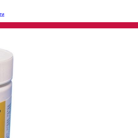
ти
ти