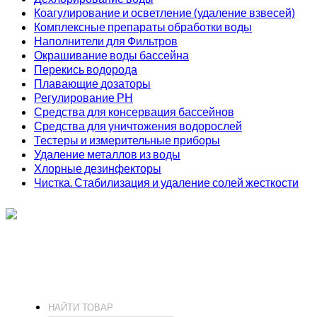
Коагулирование и осветление (удаление взвесей)
Комплексные препараты обработки воды
Наполнители для Фильтров
Окрашивание воды бассейна
Перекись водорода
Плавающие дозаторы
Регулирование РН
Средства для консервация бассейнов
Средства для уничтожения водорослей
Тестеры и измерительные приборы
Удаление металлов из воды
Хлорные дезинфекторы
Чистка. Стабилизация и удаление солей жесткости
ИП Соколов О. Ю., ОГРНИП 326774600093730
т.
+7 (495) 221-19-20
© 2026 ИП Соколов - химия для бассейнов по доступным ценам.