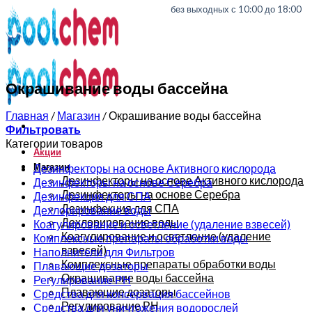
0
0
без выходных с 10:00 до 18:00
Окрашивание воды бассейна
Главная
/
Магазин
/
Окрашивание воды бассейна
Фильтровать
Категории товаров
Акции
Магазин
Дезинфекторы на основе Активного кислорода
Дезинфекторы на основе Активного кислорода
Дезинфекторы на основе Серебра
Дезинфекторы на основе Серебра
Дезинфекция для СПА
Дезинфекция для СПА
Дехлорирование воды
Дехлорирование воды
Коагулирование и осветление (удаление взвесей)
Коагулирование и осветление (удаление
Комплексные препараты обработки воды
взвесей)
Наполнители для Фильтров
Комплексные препараты обработки воды
Плавающие дозаторы
Окрашивание воды бассейна
Регулирование РН
Плавающие дозаторы
Средства для консервация бассейнов
Регулирование РН
Средства для уничтожения водорослей