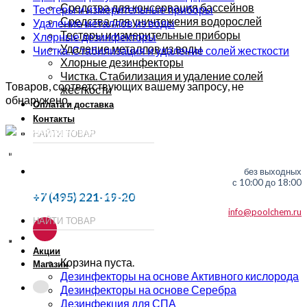
Средства для консервация бассейнов
Тестеры и измерительные приборы
Средства для уничтожения водорослей
Удаление металлов из воды
Тестеры и измерительные приборы
Хлорные дезинфекторы
Удаление металлов из воды
Чистка. Стабилизация и удаление солей жесткости
Хлорные дезинфекторы
Чистка. Стабилизация и удаление солей
Товаров, соответствующих вашему запросу, не
жесткости
обнаружено.
Оплата и доставка
Контакты
ИП Соколов О. Ю., ОГРНИП 326774600093730
т.
+7 (495) 221-19-20
без выходных
с 10:00 до 18:00
+7 (495) 221-19-20
© 2026 ИП Соколов - химия для бассейнов по доступным ценам.
info@poolchem.ru
Акции
Корзина пуста.
Магазин
Дезинфекторы на основе Активного кислорода
Дезинфекторы на основе Серебра
Дезинфекция для СПА