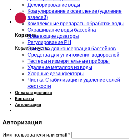
Дехлорирование воды
Коагулирование и осветление (удаление
взвесей)
Комплексные препараты обработки воды
Окрашивание воды бассейна
Корзина
Плавающие дозаторы
Регулирование РН
Корзина пуста.
Средства для консервация бассейнов
Средства для уничтожения водорослей
Тестеры и измерительные приборы
Удаление металлов из воды
Хлорные дезинфекторы
Чистка. Стабилизация и удаление солей
жесткости
Оплата и доставка
Контакты
Авторизация
Авторизация
Имя пользователя или email
*