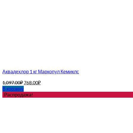
Аквадехлор 1 кг Маркопул Кемиклс
1,097.00
₽
768.00
₽
В корзину
Распродажа!