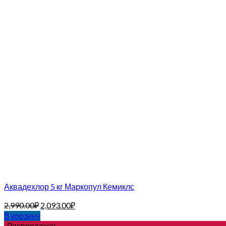
Аквадехлор 5 кг Маркопул Кемиклс
2,990.00
₽
2,093.00
₽
В корзину
Распродажа!