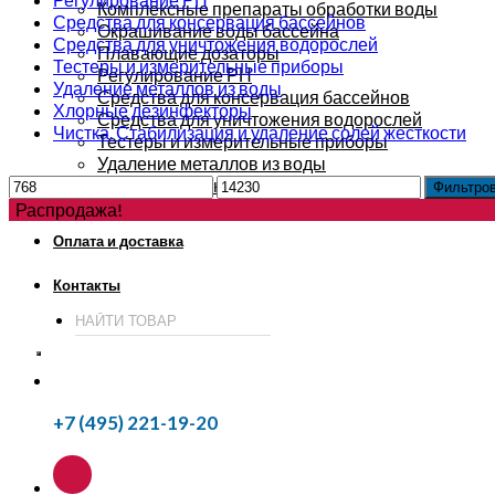
Комплексные препараты обработки воды
Средства для консервация бассейнов
Окрашивание воды бассейна
Средства для уничтожения водорослей
Плавающие дозаторы
Тестеры и измерительные приборы
Регулирование РН
Удаление металлов из воды
Средства для консервация бассейнов
Хлорные дезинфекторы
Средства для уничтожения водорослей
Чистка. Стабилизация и удаление солей жесткости
Тестеры и измерительные приборы
Удаление металлов из воды
Хлорные дезинфекторы
Фильтро
Чистка. Стабилизация и удаление солей жесткос
Распродажа!
Оплата и доставка
Контакты
+7 (495) 221-19-20