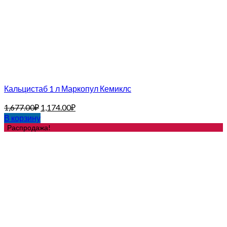
Кальцистаб 1 л Маркопул Кемиклс
1,677.00
₽
1,174.00
₽
В корзину
Распродажа!