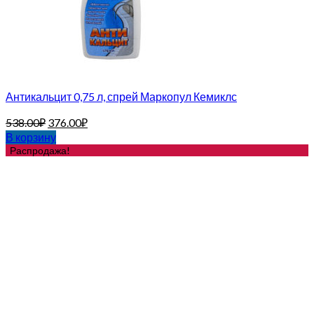
Антикальцит 0,75 л, спрей Маркопул Кемиклс
538.00
₽
376.00
₽
В корзину
Распродажа!