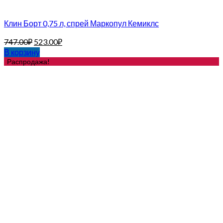
Клин Борт 0,75 л, спрей Маркопул Кемиклс
747.00
₽
523.00
₽
В корзину
Распродажа!