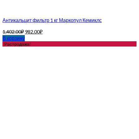
Антикальцит фильтр 1 кг Маркопул Кемиклс
1,402.00
₽
982.00
₽
В корзину
Распродажа!