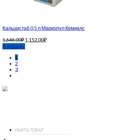
Кальцистаб 0,5 л Маркопул Кемиклс
1,646.00
₽
1,152.00
₽
В корзину
1
2
3
ИП Соколов О. Ю., ОГРНИП 326774600093730
т.
+7 (495) 221-19-20
© 2026 ИП Соколов - химия для бассейнов по доступным ценам.