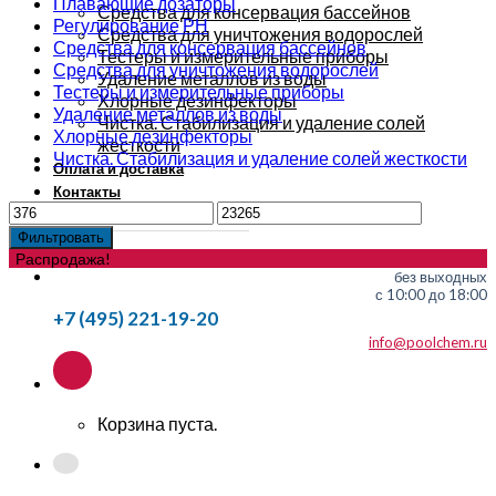
Плавающие дозаторы
Средства для консервация бассейнов
Регулирование РН
Средства для уничтожения водорослей
Средства для консервация бассейнов
Тестеры и измерительные приборы
Средства для уничтожения водорослей
Удаление металлов из воды
Тестеры и измерительные приборы
Хлорные дезинфекторы
Удаление металлов из воды
Чистка. Стабилизация и удаление солей
Хлорные дезинфекторы
жесткости
Чистка. Стабилизация и удаление солей жесткости
Оплата и доставка
Контакты
Фильтровать
Распродажа!
без выходных
с 10:00 до 18:00
+7 (495) 221-19-20
info@poolchem.ru
Корзина пуста.