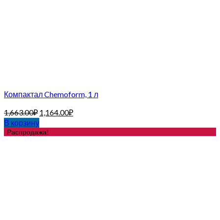
Компактал Chemoform, 1 л
1,663.00
₽
1,164.00
₽
В корзину
Распродажа!