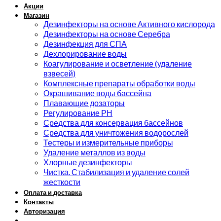
Акции
Магазин
Дезинфекторы на основе Активного кислорода
Дезинфекторы на основе Серебра
Дезинфекция для СПА
Дехлорирование воды
Коагулирование и осветление (удаление
взвесей)
Комплексные препараты обработки воды
Окрашивание воды бассейна
Плавающие дозаторы
Регулирование РН
Средства для консервация бассейнов
Средства для уничтожения водорослей
Тестеры и измерительные приборы
Удаление металлов из воды
Хлорные дезинфекторы
Чистка. Стабилизация и удаление солей
жесткости
Оплата и доставка
Контакты
Авторизация