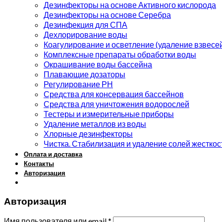
Дезинфекторы на основе Активного кислорода
Дезинфекторы на основе Серебра
Дезинфекция для СПА
Дехлорирование воды
Коагулирование и осветление (удаление взвесе
Комплексные препараты обработки воды
Окрашивание воды бассейна
Плавающие дозаторы
Регулирование РН
Средства для консервация бассейнов
Средства для уничтожения водорослей
Тестеры и измерительные приборы
Удаление металлов из воды
Хлорные дезинфекторы
Чистка. Стабилизация и удаление солей жесткос
Оплата и доставка
Контакты
Авторизация
Авторизация
Имя пользователя или email
*