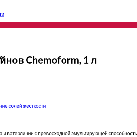
ти
йнов Chemoform, 1 л
ти
ние солей жесткости
на и ватерлинии с превосходной эмульгирующей способность