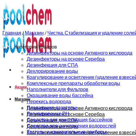
0
0
Главная
/
Магазин
/
Чистка. Стабилизация и удаление соле
Категории товаров
Дезинфекторы на основе Активного кислорода
Дезинфекторы на основе Серебра
Дезинфекция для СПА
Дехлорирование воды
Коагулирование и осветление (удаление взвесе
Комплексные препараты обработки воды
Акции
Наполнители для Фильтров
Окрашивание воды бассейна
Магазин
Перекись водорода
Плавающие дозаторы
Дезинфекторы на основе Активного кислорода
Регулирование РН
Дезинфекторы на основе Серебра
Средства для консервация бассейнов
Дезинфекция для СПА
Средства для уничтожения водорослей
Дехлорирование воды
Тестеры и измерительные приборы
Коагулирование и осветление (удаление взвесе