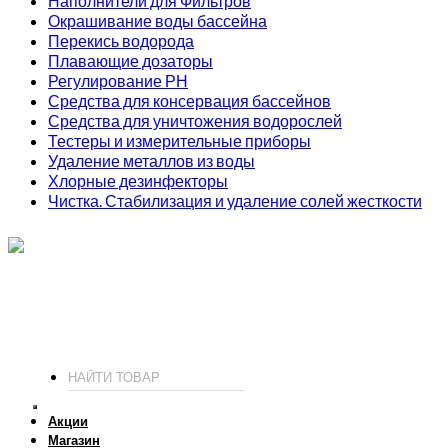
Наполнители для Фильтров
Окрашивание воды бассейна
Перекись водорода
Плавающие дозаторы
Регулирование РН
Средства для консервация бассейнов
Средства для уничтожения водорослей
Тестеры и измерительные приборы
Удаление металлов из воды
Хлорные дезинфекторы
Чистка. Стабилизация и удаление солей жесткости
ИП Соколов О. Ю., ОГРНИП 326774600093730
т.
+7 (495) 221-19-20
© 2026 ИП Соколов - химия для бассейнов по доступным ценам.
Акции
Магазин