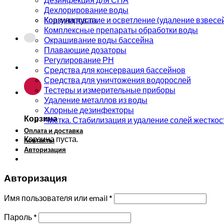
Дехлорирование воды
Коагулирование и осветление (удаление взвесе
Корзина пуста.
Комплексные препараты обработки воды
Окрашивание воды бассейна
Плавающие дозаторы
Регулирование РН
Средства для консервация бассейнов
Средства для уничтожения водорослей
Тестеры и измерительные приборы
Удаление металлов из воды
Хлорные дезинфекторы
Корзина
Чистка. Стабилизация и удаление солей жесткос
Оплата и доставка
Корзина пуста.
Контакты
Авторизация
Авторизация
Имя пользователя или email
*
Пароль
*