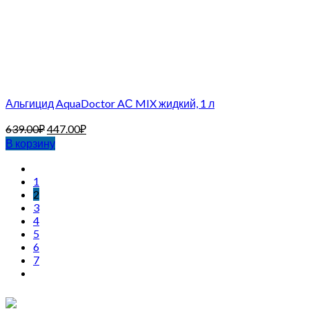
Альгицид AquaDoctor AС MIX жидкий, 1 л
639.00
₽
447.00
₽
В корзину
1
2
3
4
5
6
7