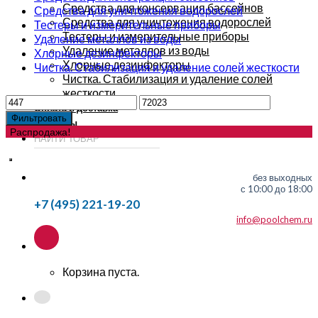
Средства для консервация бассейнов
Средства для уничтожения водорослей
Средства для уничтожения водорослей
Тестеры и измерительные приборы
Тестеры и измерительные приборы
Удаление металлов из воды
Удаление металлов из воды
Хлорные дезинфекторы
Хлорные дезинфекторы
Чистка. Стабилизация и удаление солей жесткости
Чистка. Стабилизация и удаление солей
жесткости
Оплата и доставка
Фильтровать
Контакты
Распродажа!
без выходных
с 10:00 до 18:00
+7 (495) 221-19-20
info@poolchem.ru
Корзина пуста.