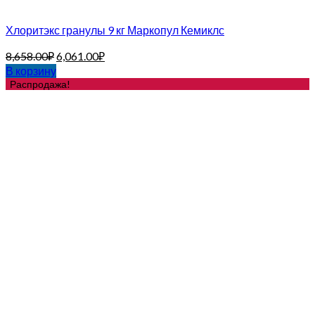
Хлоритэкс гранулы 9 кг Маркопул Кемиклс
8,658.00
₽
6,061.00
₽
В корзину
Распродажа!