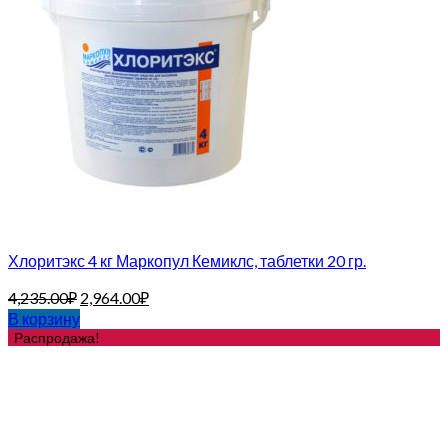
Хлоритэкс 4 кг Маркопул Кемиклс, таблетки 20 гр.
4,235.00
₽
2,964.00
₽
В корзину
Распродажа!