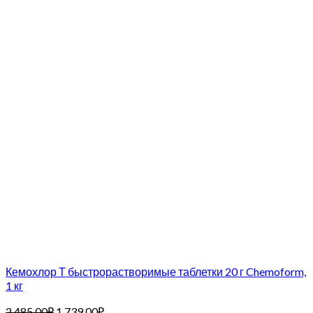
Кемохлор Т быстрорастворимые таблетки 20 г Chemoform,
1 кг
2,485.00
₽
1,739.00
₽