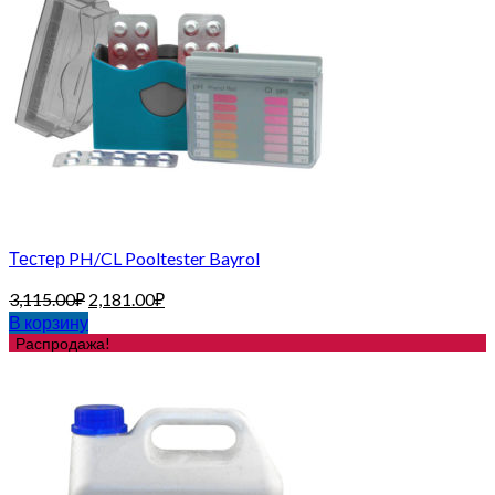
Тестер PH/CL Pooltester Bayrol
3,115.00
₽
2,181.00
₽
В корзину
Распродажа!