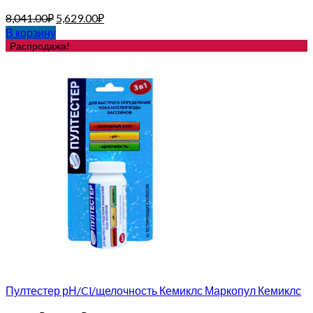
8,041.00
₽
5,629.00
₽
В корзину
Распродажа!
Пултестер рН/Cl/щелочность Кемиклс Маркопул Кемиклс