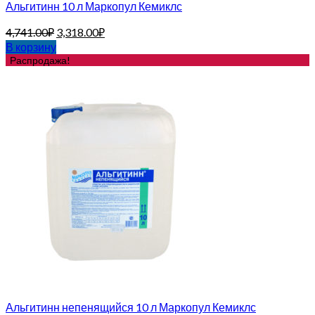
Альгитинн 10 л Маркопул Кемиклс
4,741.00
₽
3,318.00
₽
В корзину
Распродажа!
Альгитинн непенящийся 10 л Маркопул Кемиклс