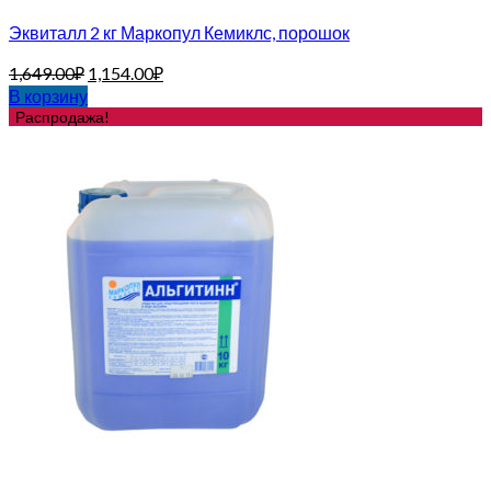
Эквиталл 2 кг Маркопул Кемиклс, порошок
1,649.00
₽
1,154.00
₽
В корзину
Распродажа!