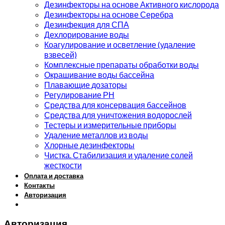
Дезинфекторы на основе Активного кислорода
Дезинфекторы на основе Серебра
Дезинфекция для СПА
Дехлорирование воды
Коагулирование и осветление (удаление
взвесей)
Комплексные препараты обработки воды
Окрашивание воды бассейна
Плавающие дозаторы
Регулирование РН
Средства для консервация бассейнов
Средства для уничтожения водорослей
Тестеры и измерительные приборы
Удаление металлов из воды
Хлорные дезинфекторы
Чистка. Стабилизация и удаление солей
жесткости
Оплата и доставка
Контакты
Авторизация
Авторизация