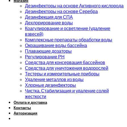
Магазин
Дезинфекторы на основе Активного кислорода
Дезинфекторы на основе Серебра
Дезинфекция для СПА
Дехлорирование воды
Коагулирование и осветление (удаление
взвесей)
Комплексные препараты обработки воды
Окрашивание воды бассейна
Плавающие дозаторы
Регулирование РН
Средства для консервация бассейнов
Средства для уничтожения водорослей
Тестеры и измерительные приборы
Удаление металлов из воды
Хлорные дезинфекторы
Чистка. Стабилизация и удаление солей
жесткости
Оплата и доставка
Контакты
Авторизация