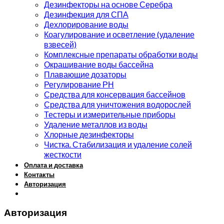
Дезинфекторы на основе Серебра
Дезинфекция для СПА
Дехлорирование воды
Коагулирование и осветление (удаление
взвесей)
Комплексные препараты обработки воды
Окрашивание воды бассейна
Плавающие дозаторы
Регулирование РН
Средства для консервация бассейнов
Средства для уничтожения водорослей
Тестеры и измерительные приборы
Удаление металлов из воды
Хлорные дезинфекторы
Чистка. Стабилизация и удаление солей
жесткости
Оплата и доставка
Контакты
Авторизация
Авторизация