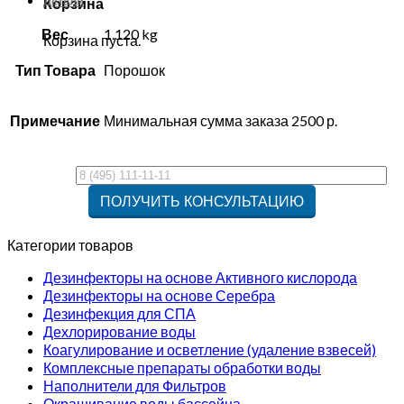
Детали
Корзина
Вес
1.120 kg
Корзина пуста.
Тип Товара
Порошок
Примечание
Минимальная сумма заказа 2500 р.
Категории товаров
Дезинфекторы на основе Активного кислорода
Дезинфекторы на основе Серебра
Дезинфекция для СПА
Дехлорирование воды
Коагулирование и осветление (удаление взвесей)
Комплексные препараты обработки воды
Наполнители для Фильтров
Окрашивание воды бассейна