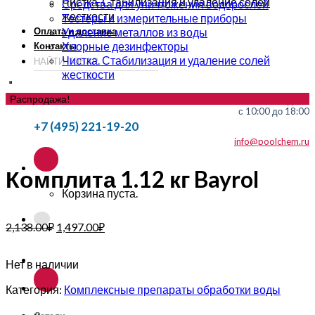
Чистка. Стабилизация и удаление солей
Средства для уничтожения водорослей
жесткости
Тестеры и измерительные приборы
Оплата и доставка
Удаление металлов из воды
Хлорные дезинфекторы
Контакты
Чистка. Стабилизация и удаление солей
жесткости
Распродажа!
без выходных
с 10:00 до 18:00
+7 (495) 221-19-20
info@poolchem.ru
Комплита 1.12 кг Bayrol
Корзина пуста.
2,138.00
₽
1,497.00
₽
Нет в наличии
Категория:
Комплексные препараты обработки воды