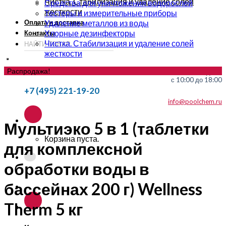
Чистка. Стабилизация и удаление солей
Средства для уничтожения водорослей
жесткости
Тестеры и измерительные приборы
Оплата и доставка
Удаление металлов из воды
Хлорные дезинфекторы
Контакты
Чистка. Стабилизация и удаление солей
жесткости
Распродажа!
без выходных
с 10:00 до 18:00
+7 (495) 221-19-20
info@poolchem.ru
Мультиэко 5 в 1 (таблетки
Корзина пуста.
для комплексной
обработки воды в
бассейнах 200 г) Wellness
Therm 5 кг