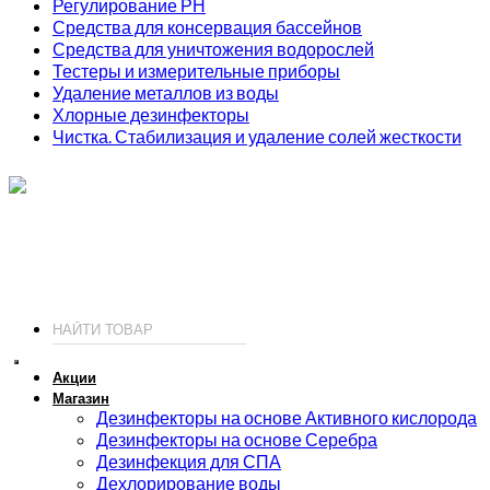
Регулирование РН
Средства для консервация бассейнов
Средства для уничтожения водорослей
Тестеры и измерительные приборы
Удаление металлов из воды
Хлорные дезинфекторы
Чистка. Стабилизация и удаление солей жесткости
ИП Соколов О. Ю., ОГРНИП 326774600093730
т.
+7 (495) 221-19-20
© 2026 ИП Соколов - химия для бассейнов по доступным ценам.
Акции
Магазин
Дезинфекторы на основе Активного кислорода
Дезинфекторы на основе Серебра
Дезинфекция для СПА
Дехлорирование воды