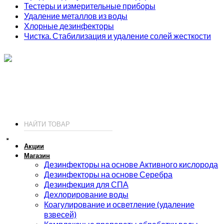
Тестеры и измерительные приборы
Удаление металлов из воды
Хлорные дезинфекторы
Чистка. Стабилизация и удаление солей жесткости
ИП Соколов О. Ю., ОГРНИП 326774600093730
т.
+7 (495) 221-19-20
© 2026 ИП Соколов - химия для бассейнов по доступным ценам.
Акции
Магазин
Дезинфекторы на основе Активного кислорода
Дезинфекторы на основе Серебра
Дезинфекция для СПА
Дехлорирование воды
Коагулирование и осветление (удаление
взвесей)