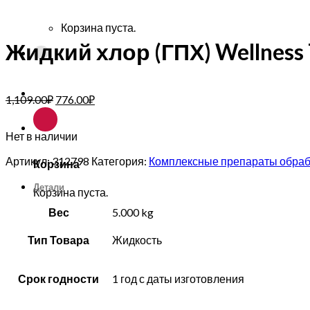
Корзина пуста.
Жидкий хлор (ГПХ) Wellness 
1,109.00
₽
776.00
₽
Нет в наличии
Артикул:
312798
Категория:
Комплексные препараты обраб
Корзина
Детали
Корзина пуста.
Вес
5.000 kg
Тип Товара
Жидкость
Срок годности
1 год с даты изготовления