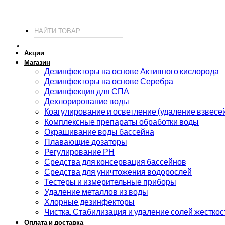
© 2026 ИП Соколов - химия для бассейнов по доступным ценам.
Акции
Магазин
Дезинфекторы на основе Активного кислорода
Дезинфекторы на основе Серебра
Дезинфекция для СПА
Дехлорирование воды
Коагулирование и осветление (удаление взвесе
Комплексные препараты обработки воды
Окрашивание воды бассейна
Плавающие дозаторы
Регулирование РН
Средства для консервация бассейнов
Средства для уничтожения водорослей
Тестеры и измерительные приборы
Удаление металлов из воды
Хлорные дезинфекторы
Чистка. Стабилизация и удаление солей жесткос
Оплата и доставка