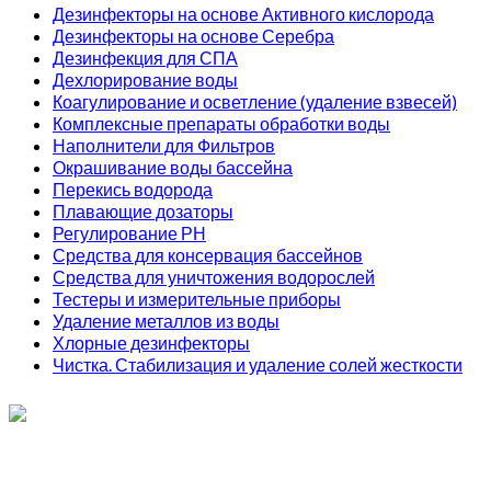
Дезинфекторы на основе Активного кислорода
Дезинфекторы на основе Серебра
Дезинфекция для СПА
Дехлорирование воды
Коагулирование и осветление (удаление взвесей)
Комплексные препараты обработки воды
Наполнители для Фильтров
Окрашивание воды бассейна
Перекись водорода
Плавающие дозаторы
Регулирование РН
Средства для консервация бассейнов
Средства для уничтожения водорослей
Тестеры и измерительные приборы
Удаление металлов из воды
Хлорные дезинфекторы
Чистка. Стабилизация и удаление солей жесткости
ИП Соколов О. Ю., ОГРНИП 326774600093730
т.
+7 (495) 221-19-20