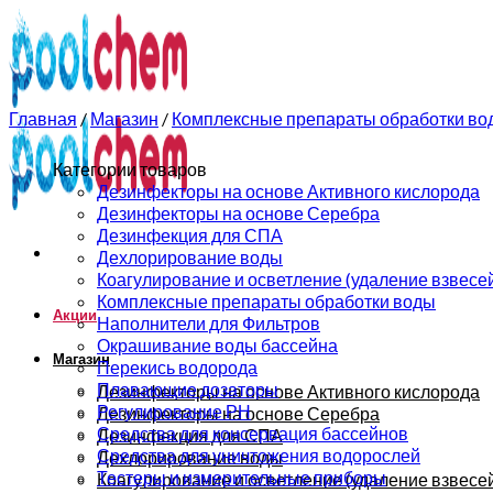
0
0
Главная
/
Магазин
/
Комплексные препараты обработки во
Категории товаров
Дезинфекторы на основе Активного кислорода
Дезинфекторы на основе Серебра
Дезинфекция для СПА
Дехлорирование воды
Коагулирование и осветление (удаление взвесе
Комплексные препараты обработки воды
Акции
Наполнители для Фильтров
Окрашивание воды бассейна
Магазин
Перекись водорода
Плавающие дозаторы
Дезинфекторы на основе Активного кислорода
Регулирование РН
Дезинфекторы на основе Серебра
Средства для консервация бассейнов
Дезинфекция для СПА
Средства для уничтожения водорослей
Дехлорирование воды
Тестеры и измерительные приборы
Коагулирование и осветление (удаление взвесе