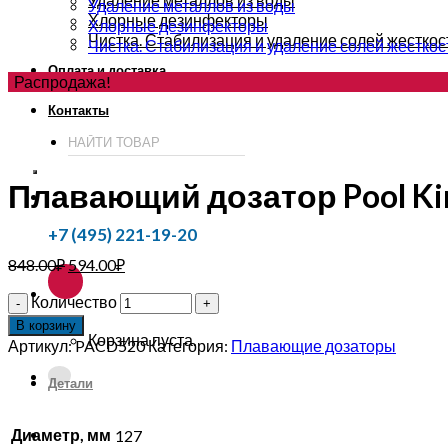
Удаление металлов из воды
Хлорные дезинфекторы
Хлорные дезинфекторы
Чистка. Стабилизация и удаление солей жесткос
Чистка. Стабилизация и удаление солей жесткос
Оплата и доставка
Распродажа!
Контакты
Плавающий дозатор Pool Ki
+7 (495) 221-19-20
848.00
₽
594.00
₽
Количество
В корзину
Корзина пуста.
Артикул:
PACD520
Категория:
Плавающие дозаторы
Детали
Диаметр, мм
127