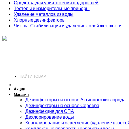
Средства для уничтожения водорослей
Тестеры и измерительные приборы
Удаление металлов из воды
Хлорные дезинфекторы
Чистка. Стабилизация и удаление солей жесткости
ИП Соколов О. Ю., ОГРНИП 326774600093730
т.
+7 (495) 221-19-20
© 2026 ИП Соколов - химия для бассейнов по доступным ценам.
Акции
Магазин
Дезинфекторы на основе Активного кислорода
Дезинфекторы на основе Серебра
Дезинфекция для СПА
Дехлорирование воды
Коагулирование и осветление (удаление взвесе
Комплексные препараты обработки воды