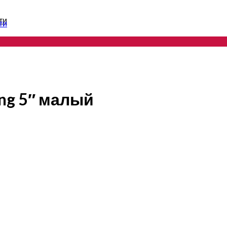
ти
ти
ng 5″ малый