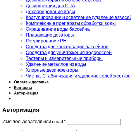
Дезинфекция для СПА
Дехлорирование воды
Коагулирование и осветление (удаление взвесе
Комплексные препараты обработки воды
Окрашивание воды бассейна
Плавающие дозаторы
Регулирование РН
Средства для консервация бассейнов
Средства для уничтожения водорослей
Тестеры и измерительные приборы
Удаление металлов из воды
Хлорные дезинфекторы
Чистка. Стабилизация и удаление солей жесткос
Оплата и доставка
Контакты
Авторизация
Авторизация
Имя пользователя или email
*