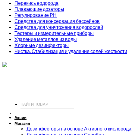
Перекись водорода
Плавающие дозаторы
Регулирование РН
Средства для консервация бассейнов
Средства для уничтожения водорослей
Тестеры и измерительные приборы
Удаление металлов из воды
Хлорные дезинфекторы
Чистка. Стабилизация и удаление солей жесткости
ИП Соколов О. Ю., ОГРНИП 326774600093730
т.
+7 (495) 221-19-20
© 2026 ИП Соколов - химия для бассейнов по доступным ценам.
Акции
Магазин
Дезинфекторы на основе Активного кислорода
Дезинфекторы на основе Серебра