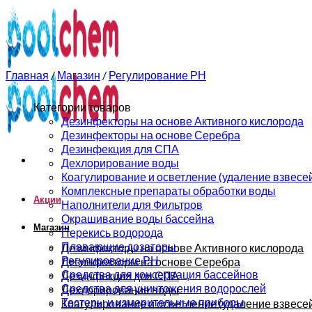
0
0
Главная
/
Магазин
/
Регулирование РН
Категории товаров
Дезинфекторы на основе Активного кислорода
Дезинфекторы на основе Серебра
Дезинфекция для СПА
Дехлорирование воды
Коагулирование и осветление (удаление взвесе
Комплексные препараты обработки воды
Акции
Наполнители для Фильтров
Окрашивание воды бассейна
Магазин
Перекись водорода
Плавающие дозаторы
Дезинфекторы на основе Активного кислорода
Регулирование РН
Дезинфекторы на основе Серебра
Средства для консервация бассейнов
Дезинфекция для СПА
Средства для уничтожения водорослей
Дехлорирование воды
Тестеры и измерительные приборы
Коагулирование и осветление (удаление взвесе