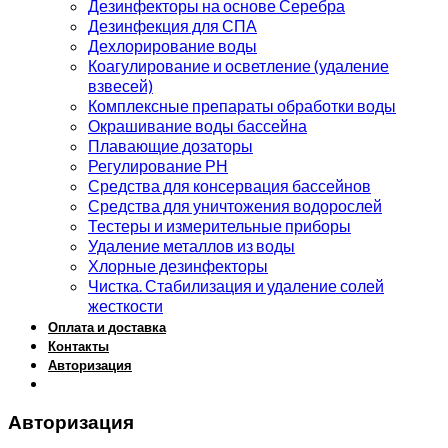
Дезинфекторы на основе Серебра
Дезинфекция для СПА
Дехлорирование воды
Коагулирование и осветление (удаление
взвесей)
Комплексные препараты обработки воды
Окрашивание воды бассейна
Плавающие дозаторы
Регулирование РН
Средства для консервация бассейнов
Средства для уничтожения водорослей
Тестеры и измерительные приборы
Удаление металлов из воды
Хлорные дезинфекторы
Чистка. Стабилизация и удаление солей
жесткости
Оплата и доставка
Контакты
Авторизация
Авторизация