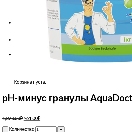
Корзина пуста.
Корзина
Корзина пуста.
pH-минус гранулы AquaDocto
1,373.00
₽
961.00
₽
Количество