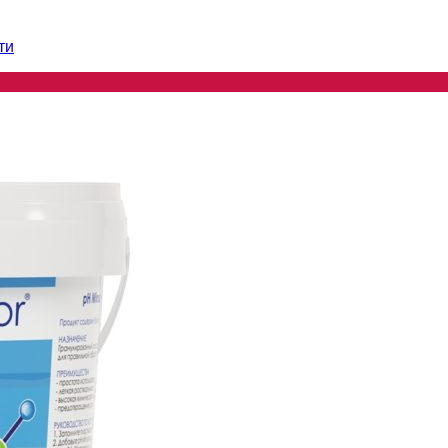
ти
ти