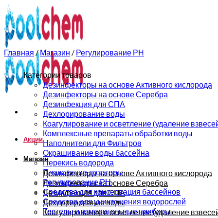
0
0
Главная
/
Магазин
/
Регулирование РН
Категории товаров
Дезинфекторы на основе Активного кислорода
Дезинфекторы на основе Серебра
Дезинфекция для СПА
Дехлорирование воды
Коагулирование и осветление (удаление взвесе
Комплексные препараты обработки воды
Акции
Наполнители для Фильтров
Окрашивание воды бассейна
Магазин
Перекись водорода
Плавающие дозаторы
Дезинфекторы на основе Активного кислорода
Регулирование РН
Дезинфекторы на основе Серебра
Средства для консервация бассейнов
Дезинфекция для СПА
Средства для уничтожения водорослей
Дехлорирование воды
Тестеры и измерительные приборы
Коагулирование и осветление (удаление взвесе