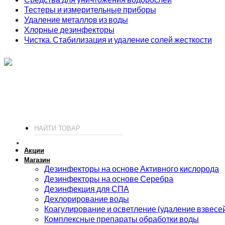
Тестеры и измерительные приборы
Удаление металлов из воды
Хлорные дезинфекторы
Чистка. Стабилизация и удаление солей жесткости
ИП Соколов О. Ю., ОГРНИП 326774600093730
т.
+7 (495) 221-19-20
© 2026 ИП Соколов - химия для бассейнов по доступным ценам.
Акции
Магазин
Дезинфекторы на основе Активного кислорода
Дезинфекторы на основе Серебра
Дезинфекция для СПА
Дехлорирование воды
Коагулирование и осветление (удаление взвесе
Комплексные препараты обработки воды