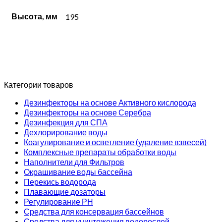
Высота, мм
195
Категории товаров
Дезинфекторы на основе Активного кислорода
Дезинфекторы на основе Серебра
Дезинфекция для СПА
Дехлорирование воды
Коагулирование и осветление (удаление взвесей)
Комплексные препараты обработки воды
Наполнители для Фильтров
Окрашивание воды бассейна
Перекись водорода
Плавающие дозаторы
Регулирование РН
Средства для консервация бассейнов
Средства для уничтожения водорослей