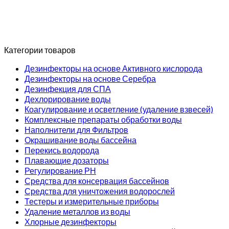
Категории товаров
Дезинфекторы на основе Активного кислорода
Дезинфекторы на основе Серебра
Дезинфекция для СПА
Дехлорирование воды
Коагулирование и осветление (удаление взвесей)
Комплексные препараты обработки воды
Наполнители для Фильтров
Окрашивание воды бассейна
Перекись водорода
Плавающие дозаторы
Регулирование РН
Средства для консервация бассейнов
Средства для уничтожения водорослей
Тестеры и измерительные приборы
Удаление металлов из воды
Хлорные дезинфекторы