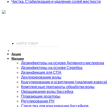
Чистка. Стабилизация и удаление солей жесткости
ИП Соколов О. Ю., ОГРНИП 326774600093730
т.
+7 (495) 221-19-20
© 2026 ИП Соколов - химия для бассейнов по доступным ценам.
Акции
Магазин
Дезинфекторы на основе Активного кислорода
Дезинфекторы на основе Серебра
Дезинфекция для СПА
Дехлорирование воды
Коагулирование и осветление (удаление взвесе
Комплексные препараты обработки воды
Окрашивание воды бассейна
Плавающие дозаторы
Регулирование РН
Средства для консервация бассейнов