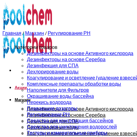
0
0
Главная
/
Магазин
/
Регулирование РН
Категории товаров
Дезинфекторы на основе Активного кислорода
Дезинфекторы на основе Серебра
Дезинфекция для СПА
Дехлорирование воды
Коагулирование и осветление (удаление взвесе
Комплексные препараты обработки воды
Акции
Наполнители для Фильтров
Окрашивание воды бассейна
Магазин
Перекись водорода
Плавающие дозаторы
Дезинфекторы на основе Активного кислорода
Регулирование РН
Дезинфекторы на основе Серебра
Средства для консервация бассейнов
Дезинфекция для СПА
Средства для уничтожения водорослей
Дехлорирование воды
Тестеры и измерительные приборы
Коагулирование и осветление (удаление взвесе