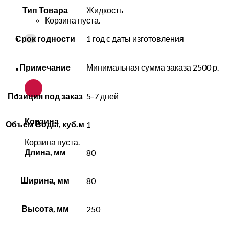
Тип Товара
Жидкость
Корзина пуста.
Срок годности
1 год с даты изготовления
Примечание
Минимальная сумма заказа 2500 р.
Позиция под заказ
5-7 дней
Корзина
Объем Воды, куб.м
1
Корзина пуста.
Длина, мм
80
Ширина, мм
80
Высота, мм
250