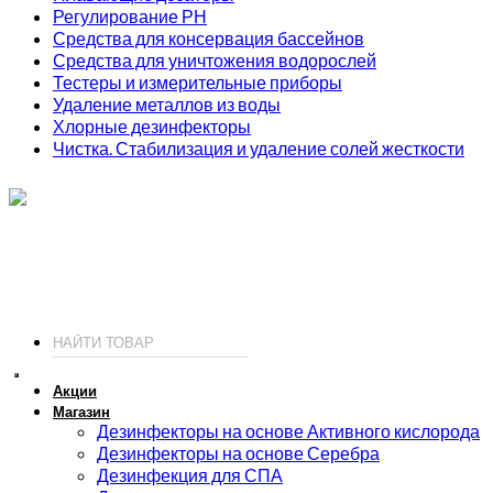
Регулирование РН
Средства для консервация бассейнов
Средства для уничтожения водорослей
Тестеры и измерительные приборы
Удаление металлов из воды
Хлорные дезинфекторы
Чистка. Стабилизация и удаление солей жесткости
ИП Соколов О. Ю., ОГРНИП 326774600093730
т.
+7 (495) 221-19-20
© 2026 ИП Соколов - химия для бассейнов по доступным ценам.
Акции
Магазин
Дезинфекторы на основе Активного кислорода
Дезинфекторы на основе Серебра
Дезинфекция для СПА