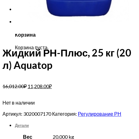
Корзина
Корзина пуста.
Жидкий РН-Плюс, 25 кг (20
л) Aquatop
16,012.00
₽
11,208.00
₽
Нет в наличии
Артикул:
3020007170
Категория:
Регулирование РН
Детали
Вес
20.000 kg