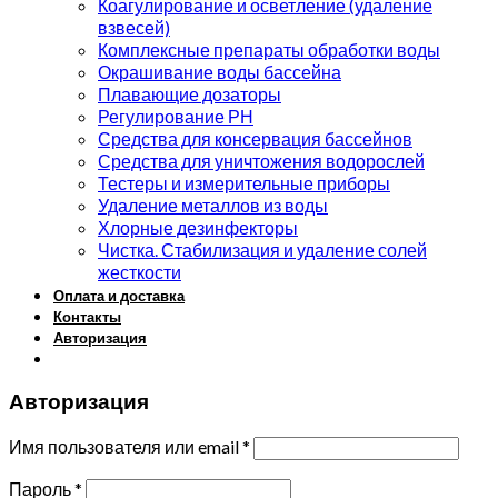
Коагулирование и осветление (удаление
взвесей)
Комплексные препараты обработки воды
Окрашивание воды бассейна
Плавающие дозаторы
Регулирование РН
Средства для консервация бассейнов
Средства для уничтожения водорослей
Тестеры и измерительные приборы
Удаление металлов из воды
Хлорные дезинфекторы
Чистка. Стабилизация и удаление солей
жесткости
Оплата и доставка
Контакты
Авторизация
Авторизация
Имя пользователя или email
*
Пароль
*