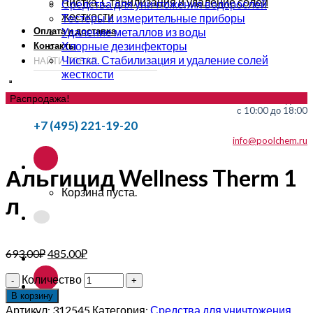
Чистка. Стабилизация и удаление солей
Средства для уничтожения водорослей
жесткости
Тестеры и измерительные приборы
Оплата и доставка
Удаление металлов из воды
Хлорные дезинфекторы
Контакты
Чистка. Стабилизация и удаление солей
жесткости
Распродажа!
без выходных
с 10:00 до 18:00
+7 (495) 221-19-20
info@poolchem.ru
Альгицид Wellness Therm 1
Корзина пуста.
л
693.00
₽
485.00
₽
Количество
В корзину
Артикул:
312545
Категория:
Средства для уничтожения