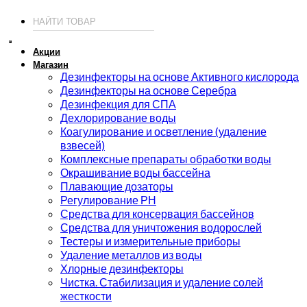
Акции
Магазин
Дезинфекторы на основе Активного кислорода
Дезинфекторы на основе Серебра
Дезинфекция для СПА
Дехлорирование воды
Коагулирование и осветление (удаление
взвесей)
Комплексные препараты обработки воды
Окрашивание воды бассейна
Плавающие дозаторы
Регулирование РН
Средства для консервация бассейнов
Средства для уничтожения водорослей
Тестеры и измерительные приборы
Удаление металлов из воды
Хлорные дезинфекторы
Чистка. Стабилизация и удаление солей
жесткости