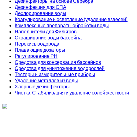
Дезинфекторы на основе Серебра
Дезинфекция для СПА
Дехлорирование воды
Коагулирование и осветление (удаление взвесей)
Комплексные препараты обработки воды
Наполнители для Фильтров
Окрашивание воды бассейна
Перекись водорода
Плавающие дозаторы
Регулирование РН
Средства для консервация бассейнов
Средства для уничтожения водорослей
Тестеры и измерительные приборы
Удаление металлов из воды
Хлорные дезинфекторы
Чистка. Стабилизация и удаление солей жесткости
ИП Соколов О. Ю., ОГРНИП 326774600093730
т.
+7 (495) 221-19-20
© 2026 ИП Соколов - химия для бассейнов по доступным ценам.