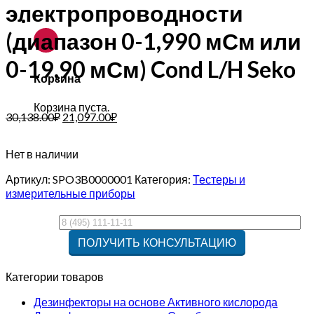
электропроводности
(диапазон 0-1,990 мСм или
0-19,90 мСм) Cond L/H Seko
Корзина
Корзина пуста.
30,138.00
₽
21,097.00
₽
Нет в наличии
Артикул:
SPO3B0000001
Категория:
Тестеры и
измерительные приборы
Категории товаров
Дезинфекторы на основе Активного кислорода