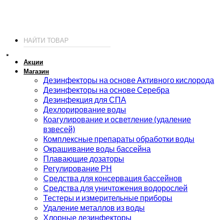
© 2026 ИП Соколов - химия для бассейнов по доступным ценам.
Акции
Магазин
Дезинфекторы на основе Активного кислорода
Дезинфекторы на основе Серебра
Дезинфекция для СПА
Дехлорирование воды
Коагулирование и осветление (удаление
взвесей)
Комплексные препараты обработки воды
Окрашивание воды бассейна
Плавающие дозаторы
Регулирование РН
Средства для консервация бассейнов
Средства для уничтожения водорослей
Тестеры и измерительные приборы
Удаление металлов из воды
Хлорные дезинфекторы