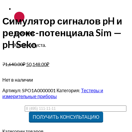
Симулятор сигналов pH и
редокс-потенциала Sim —
Корзина
pH Seko
Корзина пуста.
71,640.00
₽
50,148.00
₽
Нет в наличии
Артикул:
SPO1A0000001
Категория:
Тестеры и
измерительные приборы
Категории товаров