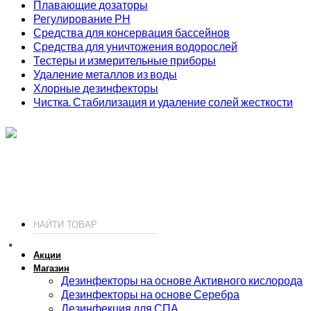
Плавающие дозаторы
Регулирование РН
Средства для консервация бассейнов
Средства для уничтожения водорослей
Тестеры и измерительные приборы
Удаление металлов из воды
Хлорные дезинфекторы
Чистка. Стабилизация и удаление солей жесткости
ИП Соколов О. Ю., ОГРНИП 326774600093730
т.
+7 (495) 221-19-20
© 2026 ИП Соколов - химия для бассейнов по доступным ценам.
Акции
Магазин
Дезинфекторы на основе Активного кислорода
Дезинфекторы на основе Серебра
Дезинфекция для СПА