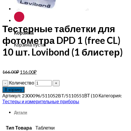
Тестерные таблетки для
Корзина
фотометра DPD 1 (free CL)
Корзина пуста.
10 шт. Lovibond (1 блистер)
166.00
₽
116.00
₽
Количество
В корзину
Артикул:
2300096/511052BT/5110551ВТ (10
Категория:
Тестеры и измерительные приборы
Детали
Тип Товара
Таблетки