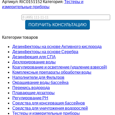
Артикул:
RIC0151152
Категория:
Тестеры и
измерительные приборы
Категории товаров
Дезинфекторы на основе Активного кислорода
Дезинфекторы на основе Серебра
Дезинфекция для СПА
Дехлорирование воды
Коагулирование и осветление (удаление взвесей)
Комплексные препараты обработки воды
Наполнители для Фильтров
Окрашивание воды бассейна
Перекись водорода
Плавающие дозаторы
Регулирование РН
Средства для консервация бассейнов
Средства для уничтожения водорослей
Тестеры и измерительные приборы