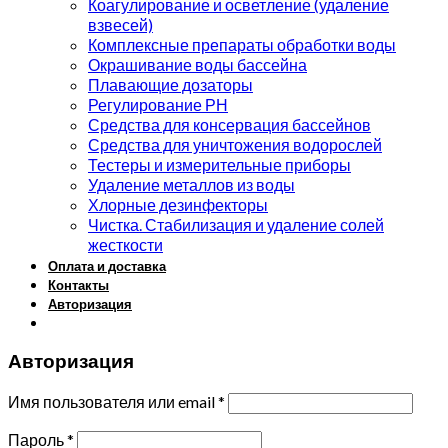
Коагулирование и осветление (удаление
взвесей)
Комплексные препараты обработки воды
Окрашивание воды бассейна
Плавающие дозаторы
Регулирование РН
Средства для консервация бассейнов
Средства для уничтожения водорослей
Тестеры и измерительные приборы
Удаление металлов из воды
Хлорные дезинфекторы
Чистка. Стабилизация и удаление солей
жесткости
Оплата и доставка
Контакты
Авторизация
Авторизация
Имя пользователя или email
*
Пароль
*